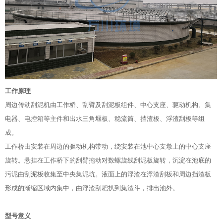
工作原理
周边传动刮泥机由工作桥、刮臂及刮泥板组件、中心支座、驱动机构、集
电器、电控箱等主件和出水三角堰板、稳流筒、挡渣板、浮渣刮板等组
成。
工作桥由安装在周边的驱动机构带动，绕安装在池中心支墩上的中心支座
旋转。悬挂在工作桥下的刮臂拖动对数螺旋线刮泥板旋转，沉淀在池底的
污泥由刮泥板收集至中央集泥坑。液面上的浮渣在浮渣刮板和周边挡渣板
形成的渐缩区域内集中，由浮渣刮耙扒到集渣斗，排出池外。
型号意义