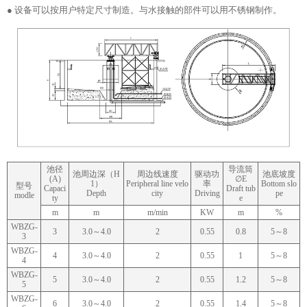
● 设备可以按用户特定尺寸制造。与水接触的部件可以用不锈钢制作。
池径
导流筒
池周边深（H
周边线速度
驱动功
池底坡度
(A)
∅E
1）
Peripheral line velo
率
Bottom slo
型号
Capaci
Draft tub
Depth
city
Driving
pe
modle
ty
e
m
m
m/min
KW
m
%
WBZG-
3
3.0～4.0
2
0.55
0.8
5～8
3
WBZG-
4
3.0～4.0
2
0.55
1
5～8
4
WBZG-
5
3.0～4.0
2
0.55
1.2
5～8
5
WBZG-
6
3.0～4.0
2
0.55
1.4
5～8